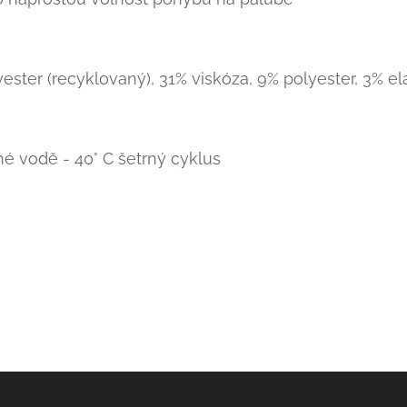
yester (recyklovaný), 31% viskóza, 9% polyester, 3% e
né vodě - 40° C šetrný cyklus