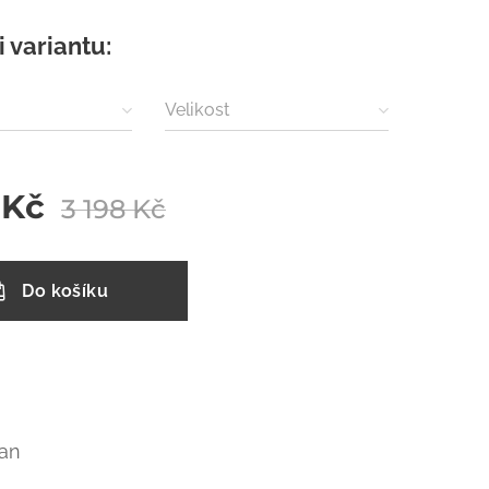
i variantu:
Velikost
Kč
3 198
Kč
Do košíku
an