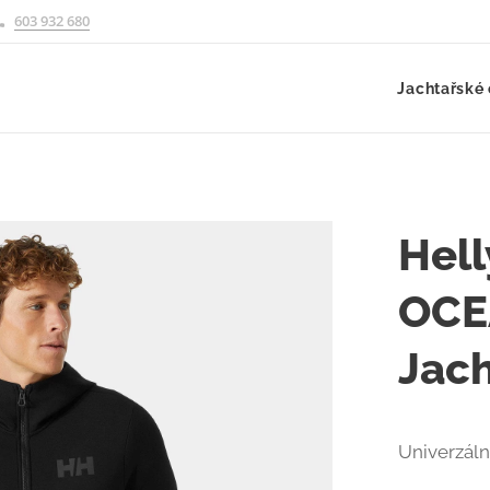
603 932 680
Jachtařské 
Hel
OCEA
Jach
Univerzál