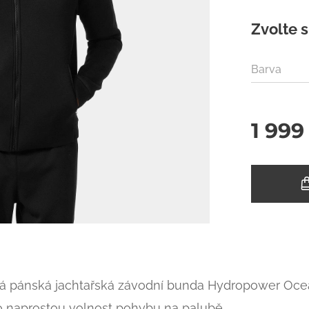
Zvolte s
Barva
1 999
ná pánská jachtařská závodní bunda Hydropower Oce
o naprostou volnost pohybu na palubě