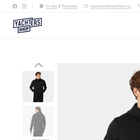
O nás
/
Kontakt
kapitan@yachters.cz