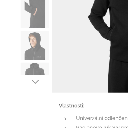
Vlastnosti:
Univerzální odlehče
Raglánové rukávy pr