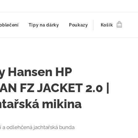
oblečení
Tipy na dárky
Poukazy
Košík
ly Hansen HP
N FZ JACKET 2.0 |
tařská mikina
ní a odlehčená jachtařská bunda