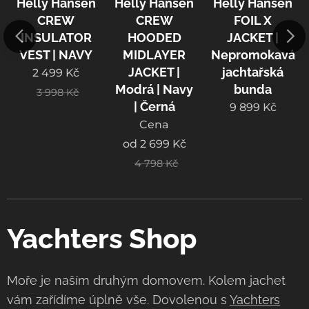
Helly Hansen
Helly Hansen
Helly Hansen
CREW
CREW
FOIL X
INSULATOR
HOODED
JACKET |
VEST | NAVY
MIDLAYER
Nepromokavá
JACKET |
jachtařská
2 499
Kč
Modrá | Navy
bunda
3 998
Kč
| Černá
9 899
Kč
Cena
od
2 699
Kč
4 798
Kč
Yachters Shop
Moře je naším druhým domovem. Kolem jachet
vám zařídíme úplně vše. Dovolenou s
Yachters