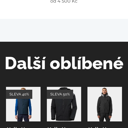
od
4 500
Kč
Další oblíbené
SLEVA 40%
SLEVA 50%