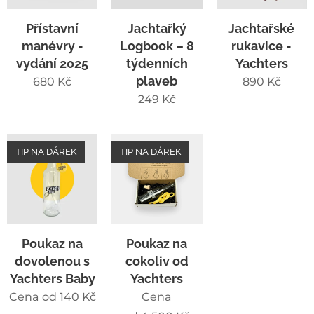
Přístavní
Jachtařký
Jachtařské
manévry -
Logbook – 8
rukavice -
vydání 2025
týdenních
Yachters
plaveb
680
Kč
890
Kč
249
Kč
TIP NA DÁREK
TIP NA DÁREK
Poukaz na
Poukaz na
dovolenou s
cokoliv od
Yachters Baby
Yachters
Cena od
140
Kč
Cena