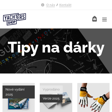
O nás
/
Kontakt
Tipy na dárky
Nové vydání
Vyprodáno
2025
Verze 2025