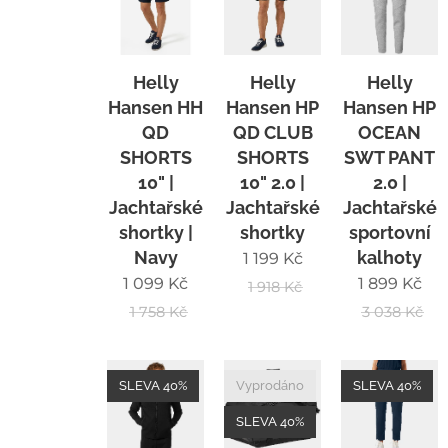
Helly
Helly
Helly
Hansen HH
Hansen HP
Hansen HP
QD
QD CLUB
OCEAN
SHORTS
SHORTS
SWT PANT
10" |
10" 2.0 |
2.0 |
Jachtařské
Jachtařské
Jachtařské
shortky |
shortky
sportovní
Navy
kalhoty
1 199
Kč
1 099
Kč
1 899
Kč
1 918
Kč
1 758
Kč
3 038
Kč
SLEVA 40%
Vyprodáno
SLEVA 40%
SLEVA 40%