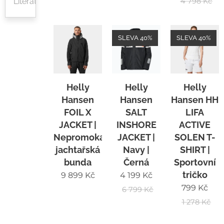
Literatura
4 798
Kč
SLEVA 40%
SLEVA 40%
Helly
Helly
Helly
Hansen
Hansen
Hansen HH
FOIL X
SALT
LIFA
JACKET |
INSHORE
ACTIVE
Nepromokavá
JACKET |
SOLEN T-
jachtařská
Navy |
SHIRT |
bunda
Černá
Sportovní
tričko
9 899
Kč
4 199
Kč
799
Kč
6 799
Kč
1 278
Kč