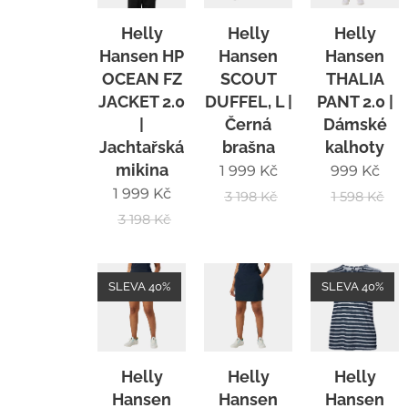
Helly
Helly
Helly
Hansen HP
Hansen
Hansen
OCEAN FZ
SCOUT
THALIA
JACKET 2.0
DUFFEL, L |
PANT 2.0 |
|
Černá
Dámské
Jachtařská
brašna
kalhoty
mikina
1 999
Kč
999
Kč
1 999
Kč
3 198
Kč
1 598
Kč
3 198
Kč
SLEVA 40%
SLEVA 40%
Helly
Helly
Helly
Hansen
Hansen
Hansen