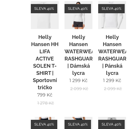
SLEVA 40%
SLEVA 40%
SLEVA 40%
Helly
Helly
Helly
Hansen HH
Hansen
Hansen
LIFA
WATERWEAR
WATERWEA
ACTIVE
RASHGUARD
RASHGUAR
SOLEN T-
| Dámská
| Pánská
SHIRT |
lycra
lycra
Sportovní
1 299
Kč
1 299
Kč
tričko
2 099
Kč
2 099
Kč
799
Kč
1 278
Kč
SLEVA 40%
SLEVA 40%
SLEVA 40%