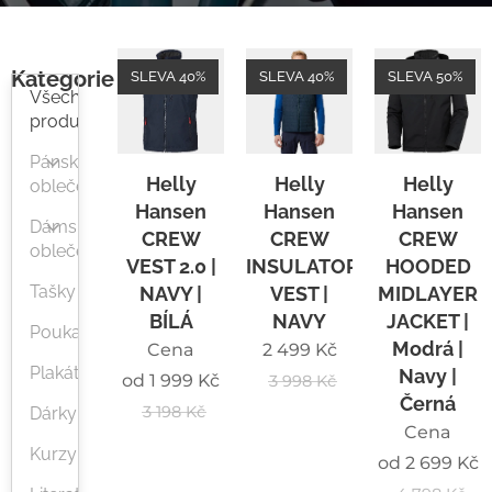
Kategorie
SLEVA 40%
SLEVA 40%
SLEVA 50%
Všechny
produkty
Pánské
Helly
Helly
Helly
oblečení
Hansen
Hansen
Hansen
Dámské
CREW
CREW
CREW
oblečení
VEST 2.0 |
INSULATOR
HOODED
Tašky
NAVY |
VEST |
MIDLAYER
BÍLÁ
NAVY
JACKET |
Poukazy
Modrá |
Cena
2 499
Kč
Plakáty
Navy |
od
1 999
Kč
3 998
Kč
Černá
3 198
Kč
Dárky
Cena
Kurzy
od
2 699
Kč