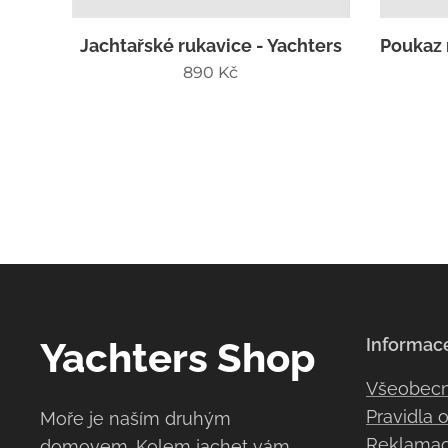
Jachtařské rukavice - Yachters
Poukaz 
890
Kč
Yachters Shop
Informac
Všeobec
Pravidla 
Moře je naším druhým
Reklamace
domovem. Kolem jachet vám