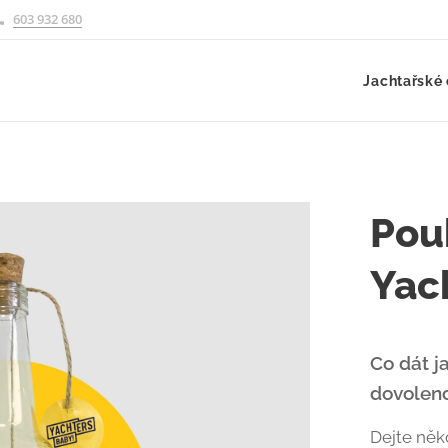
603 932 680
Jachtařské 
Pou
Yac
Co dát j
dovolen
Dejte něk