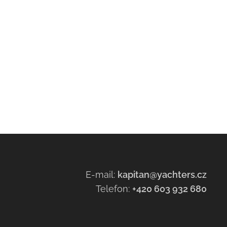
E-mail:
kapitan@yachters.cz
Telefon:
+420 603 932 68
0