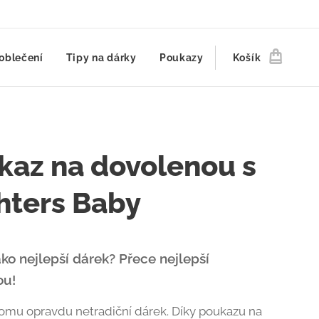
oblečení
Tipy na dárky
Poukazy
Košík
kaz na dovolenou s
hters Baby
ako nejlepší dárek? Přece nejlepší
ou!
omu opravdu netradiční dárek. Díky poukazu na