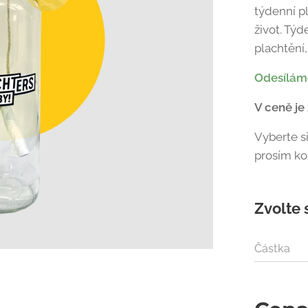
týdenní p
život. Týd
plachtění
Odesílám
V ceně je
Vyberte s
prosím ko
Zvolte 
Částka