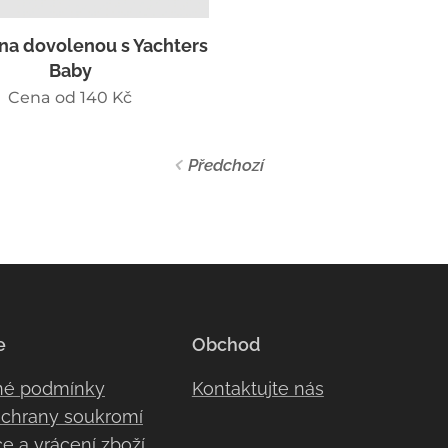
na dovolenou s Yachters
Baby
Cena od
140
Kč
Předchozí
e
Obchod
né podmínky
Kontaktujte nás
ochrany soukromí
 a vrácení zboží