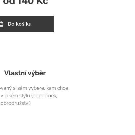
a od
140
Kč
Do košíku
Vlastní výběr
vaný si sám vybere, kam chce
 v jakém stylu (odpočinek,
dobrodružství).