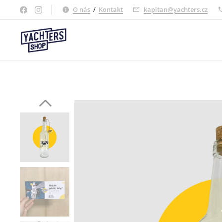
O nás
/
Kontakt
kapitan@yachters.cz