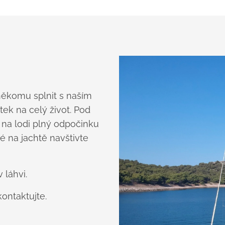
někomu splnit s naším
ek na celý život. Pod
 na lodi plný odpočinku
né na jachtě navštivte
 láhvi.
ontaktujte.