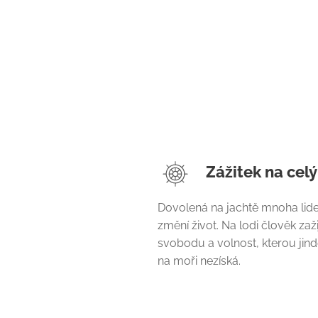
Zážitek na celý
Dovolená na jachtě mnoha li
změní život. Na lodi člověk zaži
svobodu a volnost, kterou jin
na moři nezíská.