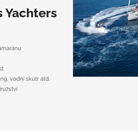
s Yachters
tamaránu
st
ng, vodní skútr atd.
užství