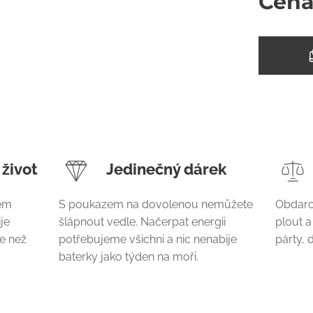
Cen
 život
Jedinečný dárek
dem
S poukazem na dovolenou nemůžete
Obdaro
je
šlápnout vedle. Načerpat energii
plout a
de než
potřebujeme všichni a nic nenabije
párty, 
baterky jako týden na moři.